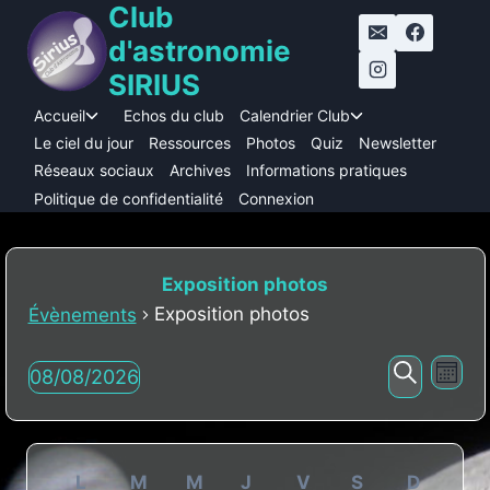
Club
Aller
au
d'astronomie
contenu
SIRIUS
Accueil
Echos du club
Calendrier Club
Ouvrir/fermer
Ouvrir/fermer
le
le
Le ciel du jour
Ressources
Photos
Quiz
Newsletter
menu
menu
Réseaux sociaux
Archives
Informations pratiques
enfant
enfant
Politique de confidentialité
Connexion
Exposition photos
Exposition photos
Évènements
Nav
Évènements
Reche
08/08/2026
Mois
Recherc
Sélectionnez
de
et
une
vu
Calendrier
naviga
date.
L
M
M
J
V
S
D