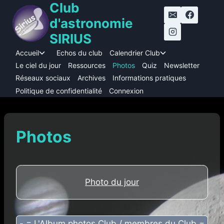
Club
Aller
au
d'astronomie
contenu
SIRIUS
Accueil
Echos du club
Calendrier Club
Ouvrir/fermer
Ouvrir/fermer
le
le
Le ciel du jour
Ressources
Photos
Quiz
Newsletter
menu
menu
Réseaux sociaux
Archives
Informations pratiques
enfant
enfant
Politique de confidentialité
Connexion
Photos
Photo du jour
- = L'Album photos Club / membres du Club =