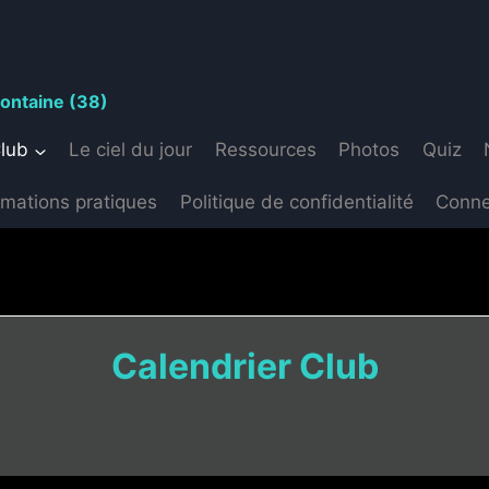
S
fontaine (38)
Club
Le ciel du jour
Ressources
Photos
Quiz
rmations pratiques
Politique de confidentialité
Conne
Calendrier Club