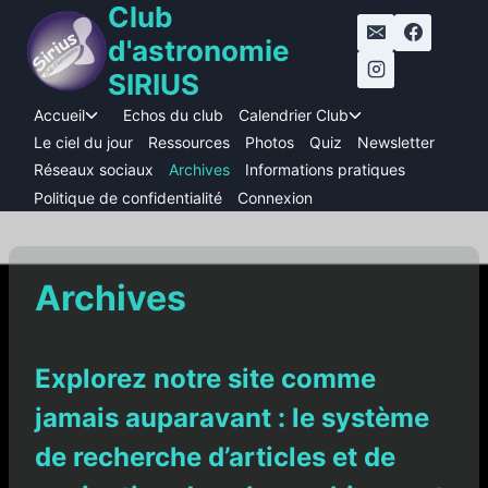
Club
Aller
au
d'astronomie
contenu
SIRIUS
Accueil
Echos du club
Calendrier Club
Ouvrir/fermer
Ouvrir/fermer
le
le
Le ciel du jour
Ressources
Photos
Quiz
Newsletter
menu
menu
Réseaux sociaux
Archives
Informations pratiques
enfant
enfant
Politique de confidentialité
Connexion
Archives
Explorez notre site comme
jamais auparavant : le système
de recherche d’articles et de