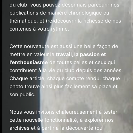
du club, vous pouvez désormais parcourir nos
publications de manière chronologique ou
thématique, et (re)découvrir la richesse de nos
contenus à votre rythme.
Cette nouveauté est aussi une belle façon de
mettre en valeur le
travail, la passion et
l’enthousiasme
de toutes celles et ceux qui
contribuent à la vie du club depuis des années.
Chaque article, chaque compte rendu, chaque
photo trouve ainsi plus facilement sa place et
son public.
Nous vous invitons chaleureusement à tester
cette nouvelle fonctionnalité, à explorer nos
archives et à partir à la découverte (ou