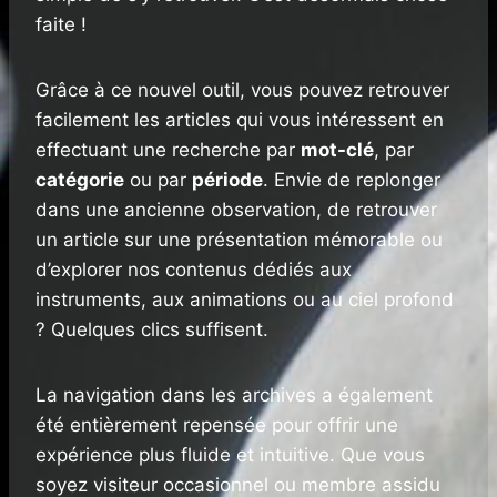
faite !
Grâce à ce nouvel outil, vous pouvez retrouver
facilement les articles qui vous intéressent en
effectuant une recherche par
mot-clé
, par
catégorie
ou par
période
. Envie de replonger
dans une ancienne observation, de retrouver
un article sur une présentation mémorable ou
d’explorer nos contenus dédiés aux
instruments, aux animations ou au ciel profond
? Quelques clics suffisent.
La navigation dans les archives a également
été entièrement repensée pour offrir une
expérience plus fluide et intuitive. Que vous
soyez visiteur occasionnel ou membre assidu