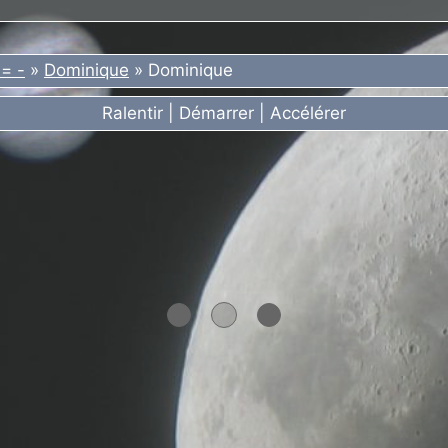
= -
»
Dominique
»
Dominique
Ralentir
|
Démarrer
|
Accélérer