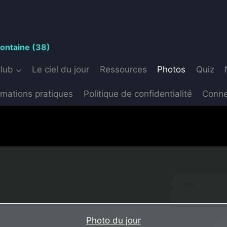
S
fontaine (38)
Club
Le ciel du jour
Ressources
Photos
Quiz
rmations pratiques
Politique de confidentialité
Conne
Photo du jour