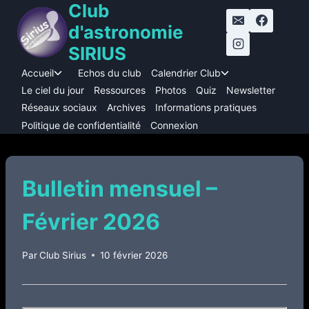
Club
Aller
au
d'astronomie
contenu
SIRIUS
Accueil
Echos du club
Calendrier Club
Ouvrir/fermer
Ouvrir/fermer
le
le
Le ciel du jour
Ressources
Photos
Quiz
Newsletter
menu
menu
Réseaux sociaux
Archives
Informations pratiques
enfant
enfant
Politique de confidentialité
Connexion
Bulletin mensuel –
Février 2026
Par
Club Sirius
10 février 2026