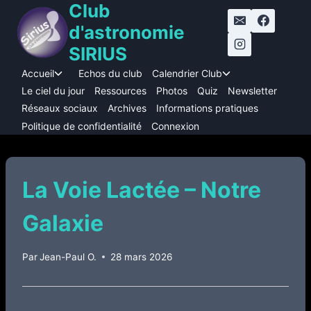
Club
Aller
au
d'astronomie
contenu
SIRIUS
Accueil
Echos du club
Calendrier Club
Ouvrir/fermer
Ouvrir/fermer
le
le
Le ciel du jour
Ressources
Photos
Quiz
Newsletter
menu
menu
Réseaux sociaux
Archives
Informations pratiques
enfant
enfant
Politique de confidentialité
Connexion
La Voie Lactée – Notre
Galaxie
Par
Jean-Paul O.
28 mars 2026