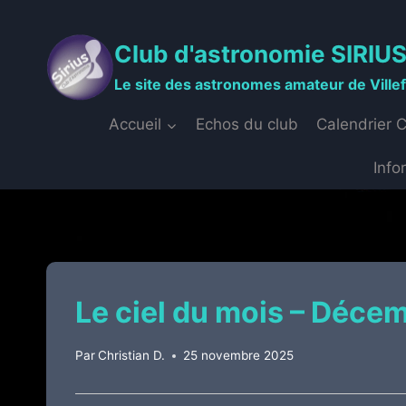
Aller
au
Club d'astronomie SIRIU
contenu
Le site des astronomes amateur de Ville
Accueil
Echos du club
Calendrier 
Info
Le ciel du mois – Déce
Par
Christian D.
25 novembre 2025