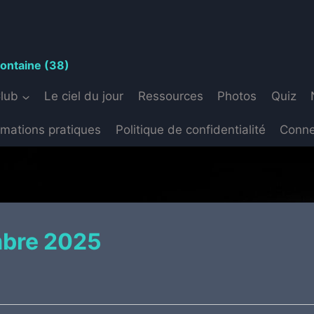
S
fontaine (38)
Club
Le ciel du jour
Ressources
Photos
Quiz
rmations pratiques
Politique de confidentialité
Conne
mbre 2025