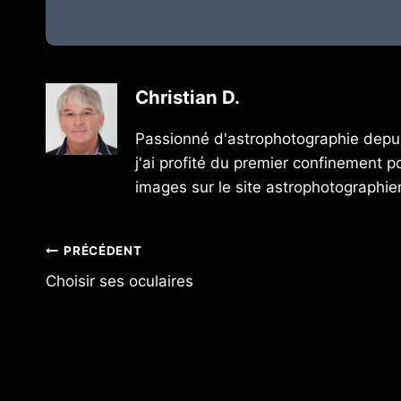
Christian D.
Passionné d'astrophotographie depui
j'ai profité du premier confinement 
images sur le site astrophotographien
Navigation
PRÉCÉDENT
Choisir ses oculaires
de
l’article