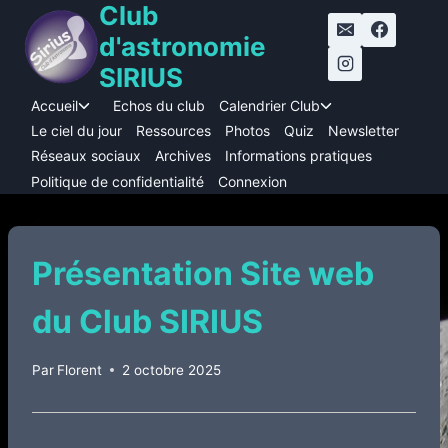
Club
Aller
au
d'astronomie
contenu
SIRIUS
Accueil
Echos du club
Calendrier Club
Ouvrir/fermer
Ouvrir/fermer
le
le
Le ciel du jour
Ressources
Photos
Quiz
Newsletter
menu
menu
Réseaux sociaux
Archives
Informations pratiques
enfant
enfant
Politique de confidentialité
Connexion
Présentation Site web
du Club SIRIUS
Par
Florent
2 octobre 2025