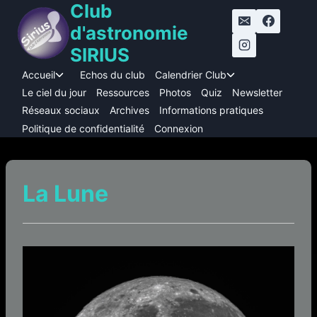
Club
Aller
au
d'astronomie
contenu
SIRIUS
Accueil
Echos du club
Calendrier Club
Ouvrir/fermer
Ouvrir/fermer
le
le
Le ciel du jour
Ressources
Photos
Quiz
Newsletter
menu
menu
Réseaux sociaux
Archives
Informations pratiques
enfant
enfant
Politique de confidentialité
Connexion
La Lune