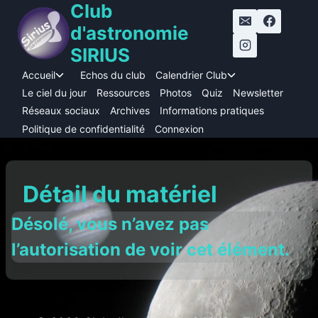
Club
Aller
au
d'astronomie
contenu
SIRIUS
Accueil
Echos du club
Calendrier Club
Ouvrir/fermer
Ouvrir/fermer
le
le
Le ciel du jour
Ressources
Photos
Quiz
Newsletter
menu
menu
Réseaux sociaux
Archives
Informations pratiques
enfant
enfant
Politique de confidentialité
Connexion
Détail du matériel
Désolé, vous n’avez pas
l’autorisation de voir cet élément.