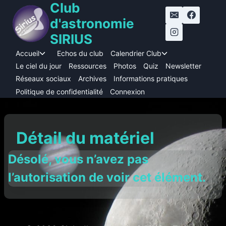
Club
Aller
au
d'astronomie
contenu
SIRIUS
Accueil
Echos du club
Calendrier Club
Ouvrir/fermer
Ouvrir/fermer
le
le
Le ciel du jour
Ressources
Photos
Quiz
Newsletter
menu
menu
Réseaux sociaux
Archives
Informations pratiques
enfant
enfant
Politique de confidentialité
Connexion
Détail du matériel
Désolé, vous n’avez pas
l’autorisation de voir cet élément.