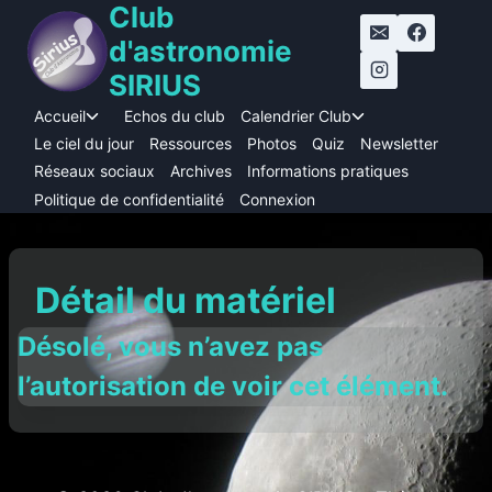
Club
Aller
au
d'astronomie
contenu
SIRIUS
Accueil
Echos du club
Calendrier Club
Ouvrir/fermer
Ouvrir/fermer
le
le
Le ciel du jour
Ressources
Photos
Quiz
Newsletter
menu
menu
Réseaux sociaux
Archives
Informations pratiques
enfant
enfant
Politique de confidentialité
Connexion
Détail du matériel
Désolé, vous n’avez pas
l’autorisation de voir cet élément.