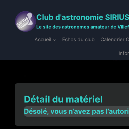
Aller
au
Club d'astronomie SIRIU
contenu
Le site des astronomes amateur de Ville
Accueil
Echos du club
Calendrier 
Info
Détail du matériel
Désolé, vous n’avez pas l’autor