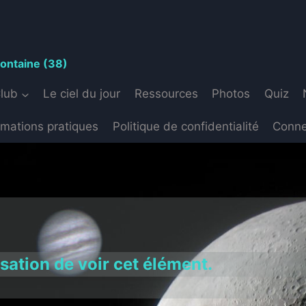
S
fontaine (38)
Club
Le ciel du jour
Ressources
Photos
Quiz
rmations pratiques
Politique de confidentialité
Conne
isation de voir cet élément.