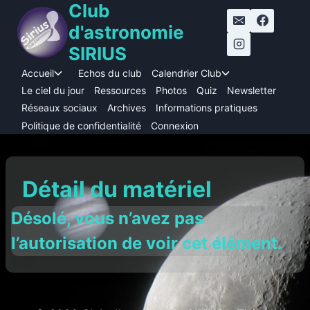
Club
Aller
au
d'astronomie
contenu
SIRIUS
Accueil
Echos du club
Calendrier Club
Ouvrir/fermer
Ouvrir/fermer
le
le
Le ciel du jour
Ressources
Photos
Quiz
Newsletter
menu
menu
Réseaux sociaux
Archives
Informations pratiques
enfant
enfant
Politique de confidentialité
Connexion
Détail du matériel
Désolé, vous n’avez pas
l’autorisation de voir cet élément.