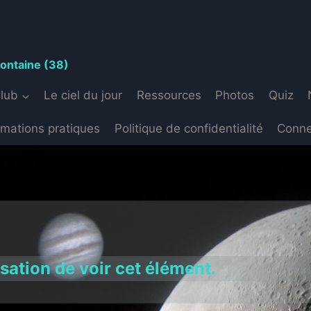
S
fontaine (38)
Club
Le ciel du jour
Ressources
Photos
Quiz
rmations pratiques
Politique de confidentialité
Conne
isation de voir cet élément.