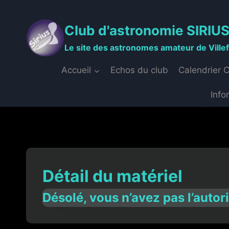
Aller
au
Club d'astronomie SIRIU
contenu
Le site des astronomes amateur de Ville
Accueil
Echos du club
Calendrier 
Info
Détail du matériel
Désolé, vous n’avez pas l’autor