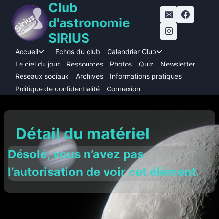
Club
Aller
au
d'astronomie
contenu
SIRIUS
Accueil
Echos du club
Calendrier Club
Ouvrir/fermer
Ouvrir/fermer
le
le
Le ciel du jour
Ressources
Photos
Quiz
Newsletter
menu
menu
Réseaux sociaux
Archives
Informations pratiques
enfant
enfant
Politique de confidentialité
Connexion
Détail du matériel
Désolé, vous n’avez pas
l’autorisation de voir cet élément.