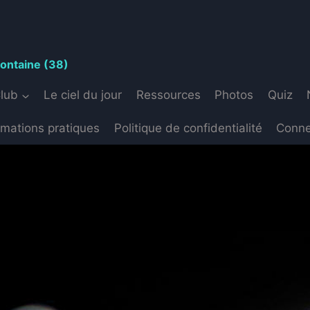
S
fontaine (38)
Club
Le ciel du jour
Ressources
Photos
Quiz
rmations pratiques
Politique de confidentialité
Conne