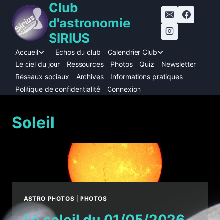
Club
Aller
au
d'astronomie
contenu
SIRIUS
Accueil
Echos du club
Calendrier Club
Ouvrir/fermer
Ouvrir/fermer
le
le
Le ciel du jour
Ressources
Photos
Quiz
Newsletter
menu
menu
Réseaux sociaux
Archives
Informations pratiques
enfant
enfant
Politique de confidentialité
Connexion
Soleil
ASTRO PHOTOS
|
PHOTOS
Le soleil du 01/05/2026