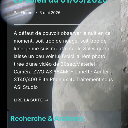
Par
Florent
3 mai 2026
A défaut de pouvoir observer la nuit en ce
moment, soit trop de nuage, soit trop de
lune, je me suis rabattu sur le Soleil qui se
laisse un peu voir lui !Voici la 1ère photo
tirée d’une vidéo de 30sec.Matériel :–
Caméra ZWO ASI664MC– Lunette Acuter
ST40/400 Elite Phoenix 40Traitement sous
ASI Studio
LE
LIRE LA SUITE
SOLEIL
DU
Recherche & Archives
01/05/2026