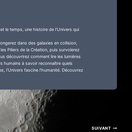
t le temps, une histoire de l’Univers qui
longerez dans des galaxies en collision,
es Piliers de la Création, puis survolerez
vous découvrirez comment lire les lumières
s humains à savoir reconnaître quels
s, l’Univers fascine l’humanité. Découvrez
SUIVANT