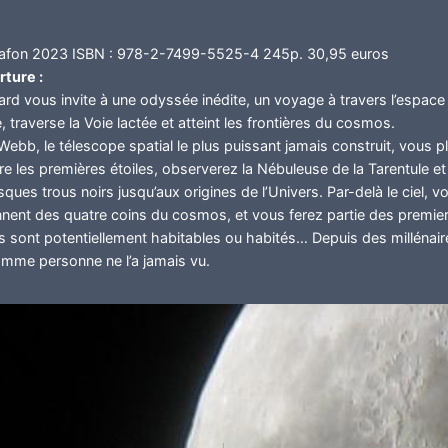
 Lafon 2023 ISBN : 978-2-7499-5525-4 245p. 30,95 euros
ture :
rd vous invite à une odyssée inédite, un voyage à travers l’espace e
, traverse la Voie lactée et atteint les frontières du cosmos.
bb, le télescope spatial le plus puissant jamais construit, vous p
re les premières étoiles, observerez la Nébuleuse de la Tarentule et l
sques trous noirs jusqu’aux origines de l’Univers. Par-delà le ciel, 
nnent des quatre coins du cosmos, et vous ferez partie des premier
 sont potentiellement habitables ou habités… Depuis des millénaire
comme personne ne l’a jamais vu.