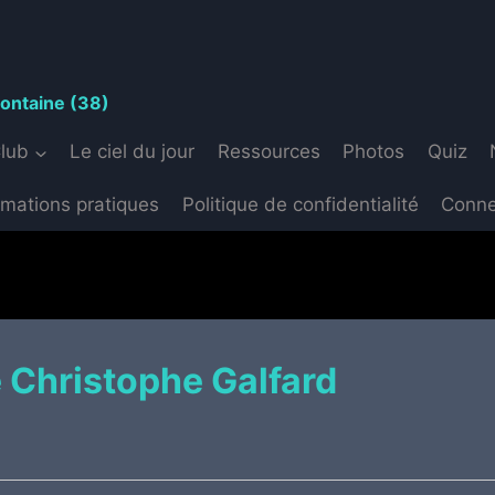
S
fontaine (38)
Club
Le ciel du jour
Ressources
Photos
Quiz
rmations pratiques
Politique de confidentialité
Conne
de Christophe Galfard