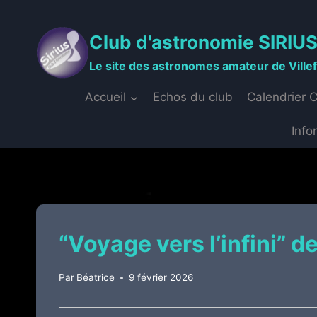
Aller
au
Club d'astronomie SIRIU
contenu
Le site des astronomes amateur de Ville
Accueil
Echos du club
Calendrier 
Info
“Voyage vers l’infini” 
Par
Béatrice
9 février 2026