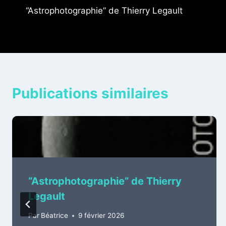
“Astrophotographie” de Thierry Legault
de
l’article
Publications similaires
“Astrophotographie” de Thierry
Legault
Par
Béatrice
9 février 2026