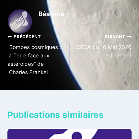
Béatrice
Navigation
PRÉCÉDENT
SUIVANT
“Bombes cosmiques :
CROA du 16 Mai 2026
de
la Terre face aux
– Crachier
l’article
astéroïdes” de
Charles Frankel
Publications similaires