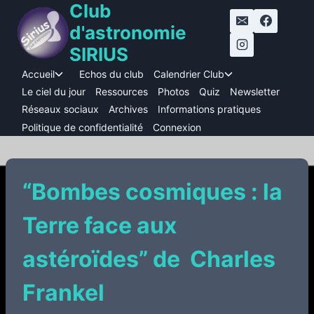
Club
Aller
au
d'astronomie
contenu
SIRIUS
Accueil
Echos du club
Calendrier Club
Ouvrir/fermer
Ouvrir/fermer
le
le
Le ciel du jour
Ressources
Photos
Quiz
Newsletter
menu
menu
Réseaux sociaux
Archives
Informations pratiques
enfant
enfant
Politique de confidentialité
Connexion
“Bombes cosmiques : la
Terre face aux
astéroïdes” de Charles
Frankel