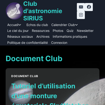
Club
Aller
au
d'astronomie
contenu
SIRIUS
Accueil
Echos du club
Calendrier Club
Ouvrir/fermer
Ouvrir/fermer
le
le
Le ciel du jour
Ressources
Photos
Quiz
Newsletter
menu
menu
Réseaux sociaux
Archives
Informations pratiques
enfant
enfant
Politique de confidentialité
Connexion
Document Club
DOCUMENT CLUB
Tutoriel d’utilisation
d’une monture