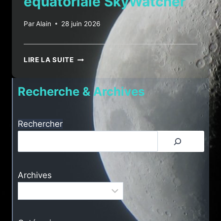
équatoriale SkyWatcher
Par
Alain
28 juin 2026
TUTORIEL
LIRE LA SUITE
D’UTILISATION
D’UNE
Recherche & Archives
MONTURE
ÉQUATORIALE
SKYWATCHER
Rechercher
Archives