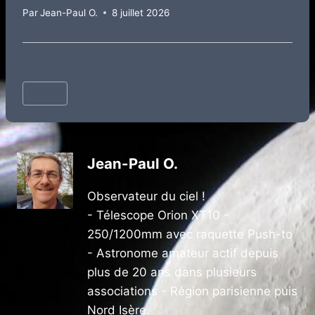
Par
Jean-Paul O.
8 juillet 2026
Étiquettes
#
CRAP
de
la
publication :
Jean-Paul O.
Observateur du ciel !
- Télescope Orion XT10 -
250/1200mm avec raquette Push-to
- Astronome amateur actif depuis
plus de 20 ans dans plusieurs
associations - Région parisienne puis
Nord Isère.