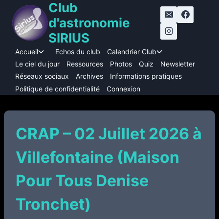
Club
Aller
au
d'astronomie
contenu
SIRIUS
Accueil
Echos du club
Calendrier Club
Ouvrir/fermer
Ouvrir/fermer
le
le
Le ciel du jour
Ressources
Photos
Quiz
Newsletter
menu
menu
Réseaux sociaux
Archives
Informations pratiques
enfant
enfant
Politique de confidentialité
Connexion
CRAP – 02 Juillet 2026 à
Villefontaine (Maison
Pour Tous Denise
Tronchet)