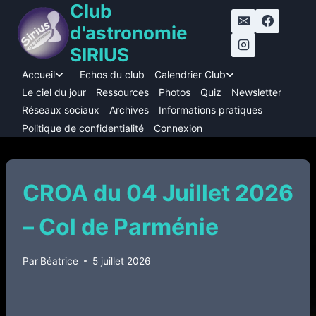
Club
Aller
au
d'astronomie
contenu
SIRIUS
Accueil
Echos du club
Calendrier Club
Ouvrir/fermer
Ouvrir/fermer
le
le
Le ciel du jour
Ressources
Photos
Quiz
Newsletter
menu
menu
Réseaux sociaux
Archives
Informations pratiques
enfant
enfant
Politique de confidentialité
Connexion
CROA du 04 Juillet 2026
– Col de Parménie
Par
Béatrice
5 juillet 2026