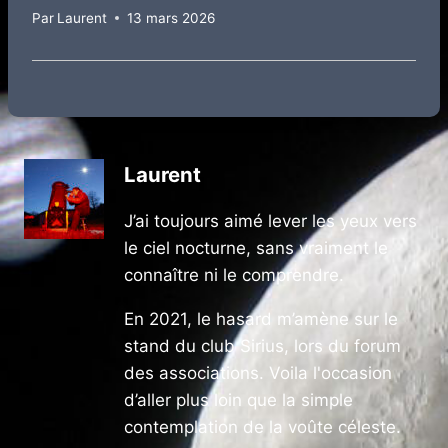
Par
Laurent
13 mars 2026
Laurent
J’ai toujours aimé lever les yeux vers
le ciel nocturne, sans vraiment le
connaître ni le comprendre.
En 2021, le hasard m’amène sur le
stand du club Sirius, lors du forum
des associations. Voila l'occasion
d’aller plus loin que la simple
contemplation de la voûte céleste.