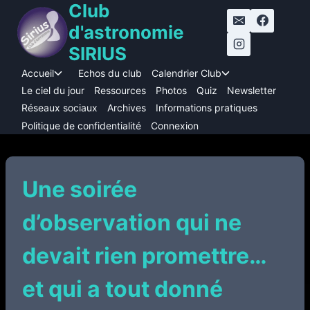
Club
Aller
au
d'astronomie
contenu
SIRIUS
Accueil
Echos du club
Calendrier Club
Ouvrir/fermer
Ouvrir/fermer
le
le
Le ciel du jour
Ressources
Photos
Quiz
Newsletter
menu
menu
Réseaux sociaux
Archives
Informations pratiques
enfant
enfant
Politique de confidentialité
Connexion
Une soirée
d’observation qui ne
devait rien promettre…
et qui a tout donné