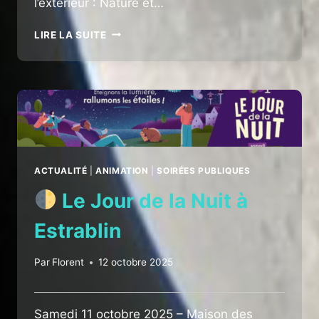
l’extérieur : Nature et…
FESTIVAL
LIRE LA SUITE
D’ASTRONOMIE
DE
CHAPONNAY
ACTUALITÉ
|
ANIMATION
|
SOIRÉES PUBLIQUES
Le Jour de la Nuit à
Estrablin
Par
Florent
12 octobre 2025
Samedi 11 octobre 2025 – Maison des