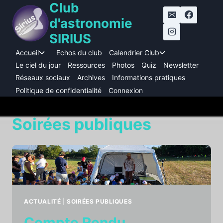
Club
Aller
au
d'astronomie
contenu
SIRIUS
Accueil
Echos du club
Calendrier Club
Ouvrir/fermer
Ouvrir/fermer
le
le
Le ciel du jour
Ressources
Photos
Quiz
Newsletter
menu
menu
Réseaux sociaux
Archives
Informations pratiques
enfant
enfant
Politique de confidentialité
Connexion
Soirées publiques
ACTUALITÉ
|
SOIRÉES PUBLIQUES
Compte Rendu