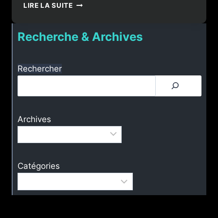
L’ÉCLIPSE
LIRE LA SUITE
TOTALE
DE
Recherche & Archives
LUNE
DU
07
SEPTEMBRE
Rechercher
2025
Archives
Catégories