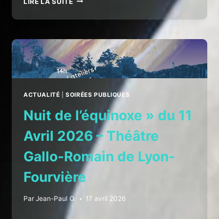
LIRE LA SUITE
D’ASTRONOMIE
À
FRONTONAS
–
SAMEDI
23
MAI
2026
ACTUALITÉ
|
SOIRÉES PUBLIQUES
Nuit de l’équinoxe » du 11
Avril 2026 – Théâtre
Gallo-Romain de Lyon-
Fourvière
Par
Jean-Paul O.
17 avril 2026