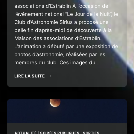
associations d’Estrablin À l’occasion de
l’événement national “Le Jour de la Nuit”, le
Club d’Astronomie Sirius a proposé une
belle fin d’après-midi de découverte à la
Maison des associations d’Estrablin.
L’animation a débuté par une exposition de
photos d’astronomie, réalisées par les
membres du club. Ces images du…
LIRE LA SUITE
LE
JOUR
DE
LA
NUIT
À
ESTRABLIN
ACTUALITÉ
|
SOIRÉES PUBLIQUES
|
SORTIES