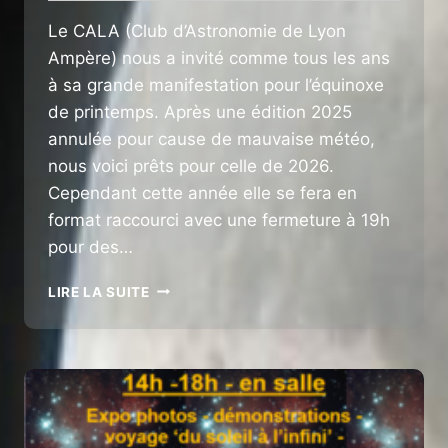
Le CALA (Club d’Astronomie de Lyon
Ampère) nous a invité comme tous les ans
à sa grande manifestation pour l’équinoxe
de printemps. Après une édition 2025
annulée pour cause de mauvaise météo,
nous voici prêts pour celle de 2026.
Cependant cette année elle se fera en
format raccourci avec une fermeture à 19h
pour des…
NUIT
LIRE LA SUITE
DE
L’ÉQUINOXE »
DU
11
AVRIL
2026
–