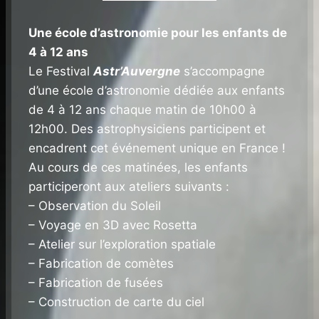
Une école d’astronomie pour les enfants de
4 à 12 ans
Le Festival
Astr’Auvergne
s’accompagne
d’une école d’astronomie dédiée aux enfants
de 4 à 12 ans chaque matin de 10h00 à
12h00. Des astrophysiciens participent et
encadrent cet événement unique en France !
Au cours de ces matinées, les enfants
participeront aux ateliers suivants :
– Observation du Soleil
– Voyage en 3D avec Rosetta
– Atelier sur l’exploration spatiale
– Fabrication de comètes
– Fabrication de fusées
– Construction de carte du ciel