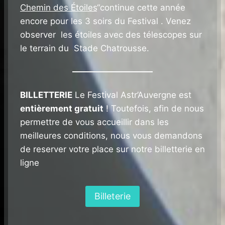
Chemin des Étoiles
“continue cette année
encore pour les 3 soirs du Festival . Venez
observer les étoiles avec des télescopes sur
le terrain du Stade Chatrousse.
BILLETTERIE
Le Festival Astr’Auvergne est
entièrement gratuit
! Toutefois, afin de nous
permettre de vous accueillir dans les
meilleures conditions, nous vous demandons
de reserver votre place sur notre billetterie en
ligne
Billeterie