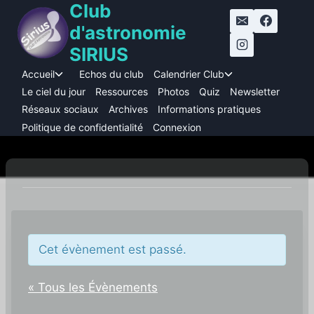
Club
Aller
au
d'astronomie
contenu
SIRIUS
Accueil
Echos du club
Calendrier Club
Ouvrir/fermer
Ouvrir/fermer
le
le
Le ciel du jour
Ressources
Photos
Quiz
Newsletter
menu
menu
Réseaux sociaux
Archives
Informations pratiques
enfant
enfant
Politique de confidentialité
Connexion
Cet évènement est passé.
« Tous les Évènements