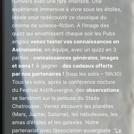
l’Univers avec une rare intensité. Une
expérience immersive à vivre sous les étoiles,
idéale pour redécouvrir ce classique du
cinéma de science-fiction. À l’image des
quizz qui envahissent chaque soir les Pubs
anglais
venez tester vos connaissances en
Astronomie
, en équipe, avec un quizz en 3
parties :
connaissances générales, images
et sons !
À gagner :
des cadeaux offerts
par nos partenaires !
(tous les soirs – 19h30)
Tous les soirs, après la conférence nocture
du Festival Astr’Auvergne, des
observations
se tiendront sur la pelouse du Stade
Chatrousse. Venez découvrir les planètes
(Mars, Jupiter, Saturne), les nébuleuses, les
amas d’étoiles et les galaxies. Notre
partenariat avec l’association auvergnate “
Le