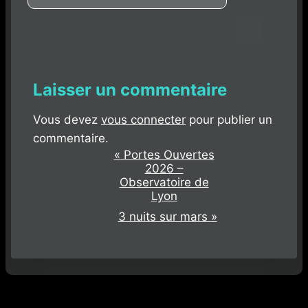
Laisser un commentaire
Vous devez
vous connecter
pour publier un
commentaire.
«
Portes Ouvertes
N
2026 –
a
Observatoire de
Lyon
v
3 nuits sur mars
»
i
g
a