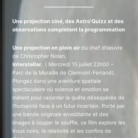
Une projection ciné, des Astro’Quizz et des
observations complètent la programmation
Une projection en plein air
du chef d’oeuvre
de Christopher Nolan,
Interstellar.
( Mercredi 15 juillet 22h00 –
Parc de la Muraille de Clermont-Ferrand).
Plongez dans une aventure spatiale
spectaculaire où science et émotion se
mêlent pour raconter la quête désespérée de
l’humanité face à un futur incertain. Porté par
une bande originale envoûtante et des
images à couper le souffle, ce film explore les
trous noirs, la relativité et les confins de