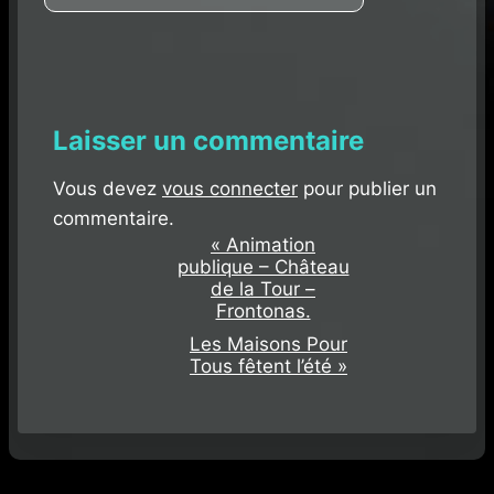
Laisser un commentaire
Vous devez
vous connecter
pour publier un
commentaire.
«
Animation
N
publique – Château
a
de la Tour –
Frontonas.
v
Les Maisons Pour
Tous fêtent l’été
»
i
g
a
t