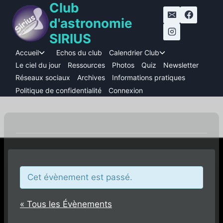
Club
Aller
au
d'astronomie
contenu
SIRIUS
Accueil
Echos du club
Calendrier Club
Ouvrir/fermer
Ouvrir/fermer
le
le
Le ciel du jour
Ressources
Photos
Quiz
Newsletter
menu
menu
Réseaux sociaux
Archives
Informations pratiques
enfant
enfant
Politique de confidentialité
Connexion
Cet évènement est passé.
« Tous les Évènements