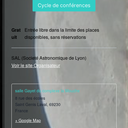
Cycle de conférences
Grat
Entrée libre dans la limite des places
uit
disponibles, sans réservations
SAL (Societé Astronomique de Lyon)
Voir le site Organisateur
salle Gayet du complexe la Mouche
8 rue des écoles
Saint Genis Laval
,
69230
France
+ Google Map