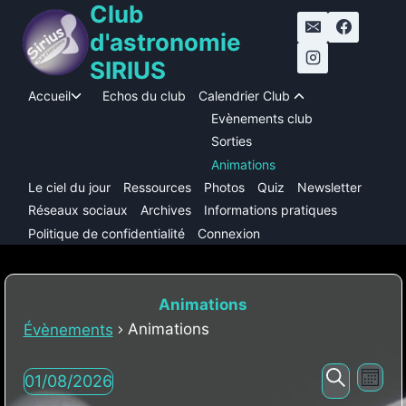
Club
Aller
au
d'astronomie
contenu
SIRIUS
Accueil
Echos du club
Calendrier Club
Ouvrir/fermer
Ouvrir/ferme
le
le
Evènements club
menu
menu
Sorties
enfant
enfant
Animations
Le ciel du jour
Ressources
Photos
Quiz
Newsletter
Réseaux sociaux
Archives
Informations pratiques
Politique de confidentialité
Connexion
Animations
Animations
Évènements
Nav
Évènements
Reche
01/08/2026
Mois
Recherc
Sélectionnez