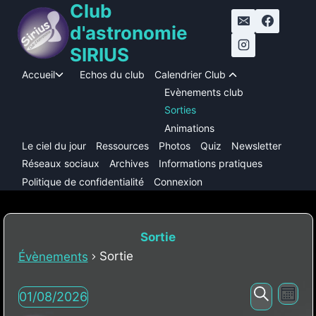
Club
Aller
au
d'astronomie
contenu
SIRIUS
Accueil
Echos du club
Calendrier Club
Ouvrir/fermer
Ouvrir/ferme
le
le
Evènements club
menu
menu
Sorties
enfant
enfant
Animations
Le ciel du jour
Ressources
Photos
Quiz
Newsletter
Réseaux sociaux
Archives
Informations pratiques
Politique de confidentialité
Connexion
Sortie
Sortie
Évènements
Nav
Évènements
Reche
01/08/2026
Mois
Recherc
Sélectionnez