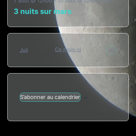
7 août @ 12h00
-
10 août @ 12h00
CEST
3 nuits sur mars
Ce mois-ci
Sep
Juil
S’abonner au calendrier