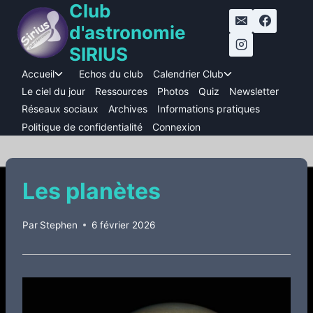
Club
Aller
au
d'astronomie
contenu
SIRIUS
Accueil
Echos du club
Calendrier Club
Ouvrir/fermer
Ouvrir/fermer
le
le
Le ciel du jour
Ressources
Photos
Quiz
Newsletter
menu
menu
Réseaux sociaux
Archives
Informations pratiques
enfant
enfant
Politique de confidentialité
Connexion
Les planètes
Par
Stephen
6 février 2026