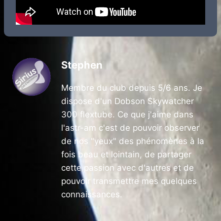
Stephen
Membre du club depuis 5/6 ans. Je
dispose d'un Dobson Skywatcher
300 flextube. Ce que j'aime dans
l'astr-am c'est de pouvoir observer
de nos "yeux" des phénomènes à la
fois beau et lointain, de partager
cette passion avec d'autres et de
pouvoir transmettre mes quelques
connaissances.