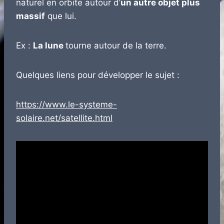
naturel en orbite autour d’
un autre objet plus
massif
que lui.
Ex :
La lune
tourne autour de la terre.
Quelques liens pour développer le sujet :
https://www.le-systeme-
solaire.net/satellite.html