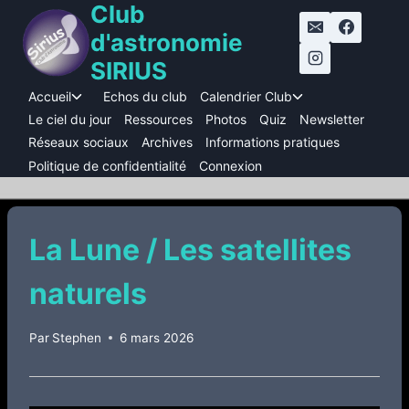
Club
Aller
au
d'astronomie
contenu
SIRIUS
Accueil
Echos du club
Calendrier Club
Ouvrir/fermer
Ouvrir/fermer
le
le
Le ciel du jour
Ressources
Photos
Quiz
Newsletter
menu
menu
Réseaux sociaux
Archives
Informations pratiques
enfant
enfant
Politique de confidentialité
Connexion
La Lune / Les satellites
naturels
Par
Stephen
6 mars 2026