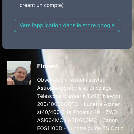
créant un compte)
Vers l’application dans le store google
Florent
Observation, Visuel assisté,
Astrophotographie et Bricolage -
Télescope Bresser NT203 (Newton
200/1000) GOTO - Lunette Acuter
st40/400 Elite Phoenix 40 - ZWO
ASI664MC / ASI2600MC - Canon
EOS1100D - Lunette guide TS Optic