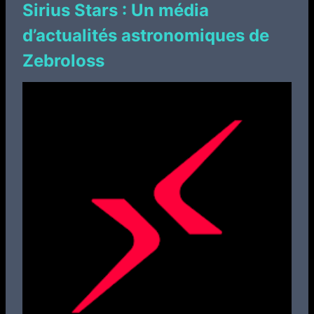
Sirius Stars : Un média
d’actualités astronomiques de
Zebroloss