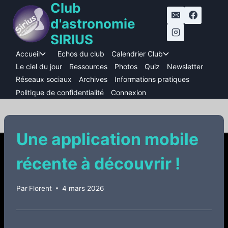
Club
Aller
au
d'astronomie
contenu
SIRIUS
Accueil
Echos du club
Calendrier Club
Ouvrir/fermer
Ouvrir/fermer
le
le
Le ciel du jour
Ressources
Photos
Quiz
Newsletter
menu
menu
Réseaux sociaux
Archives
Informations pratiques
enfant
enfant
Politique de confidentialité
Connexion
Une application mobile
récente à découvrir !
Par
Florent
4 mars 2026