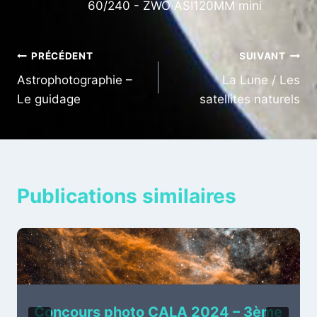
60/240 - ZWO ASI120MM mini
Navigation
PRÉCÉDENT
SUIVANT
Astrophotographie –
La Lune / Les
de
Le guidage
satellites naturels
l’article
Publications similaires
Concours photo CALA 2024 – 3ème