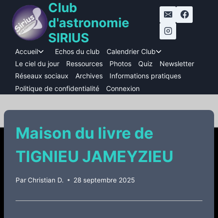
Club
Aller
au
d'astronomie
contenu
SIRIUS
Accueil
Echos du club
Calendrier Club
Ouvrir/fermer
Ouvrir/fermer
le
le
Le ciel du jour
Ressources
Photos
Quiz
Newsletter
menu
menu
Réseaux sociaux
Archives
Informations pratiques
enfant
enfant
Politique de confidentialité
Connexion
Maison du livre de
TIGNIEU JAMEYZIEU
Par
Christian D.
28 septembre 2025