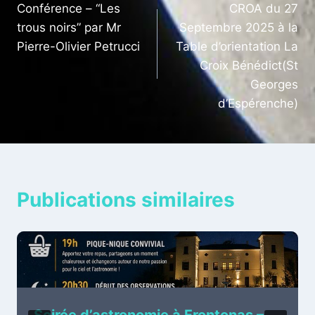
Conférence – “Les
CROA du 27
de
trous noirs” par Mr
Septembre 2025 à la
l’article
Pierre-Olivier Petrucci
Table d’orientation La
Croix Bénédict(St
Georges
d’Espérenche)
Publications similaires