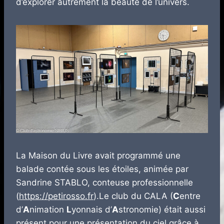
d’explorer autrement la beauté de l’univers.
La Maison du Livre avait programmé une
balade contée sous les étoiles, animée par
Sandrine STABLO, conteuse professionnelle
(
https://petirosso.fr
).Le club du CALA (
C
entre
d’
A
nimation
L
yonnais d’
A
stronomie) était aussi
présent pour une présentation du ciel grâce à