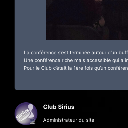
La conférence s’est terminée autour d’un buff
Une conférence riche mais accessible qui a in
Pour le Club c’était la 1ère fois qu’un confére
Club Sirius
Administrateur du site