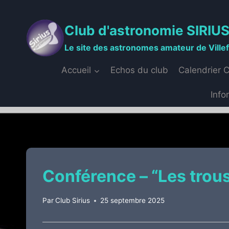
Aller
au
Club d'astronomie SIRIU
contenu
Le site des astronomes amateur de Ville
Accueil
Echos du club
Calendrier 
Info
Conférence – “Les trous
Par
Club Sirius
25 septembre 2025