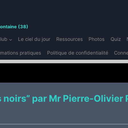
S
fontaine (38)
Club
Le ciel du jour
Ressources
Photos
Quiz
rmations pratiques
Politique de confidentialité
Conne
 noirs” par Mr Pierre-Olivier 