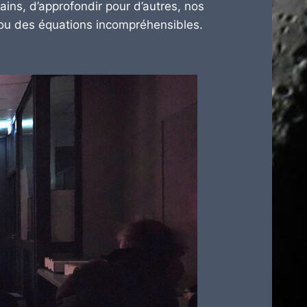
ains, d’approfondir pour d’autres, nos
 ou des équations incompréhensibles.