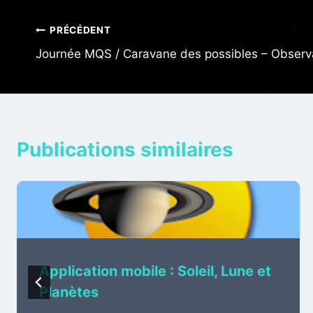
Navigation
PRÉCÉDENT
Journée MQS / Caravane des possibles – Observa
de
l’article
Publications similaires
Application mobile : Soleil, Lune et
Planètes