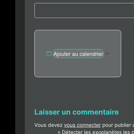
Ajouter au calendrier
Laisser un commentaire
Vous devez
vous connecter
pour publier
«
Détecter les exoplanètes les 