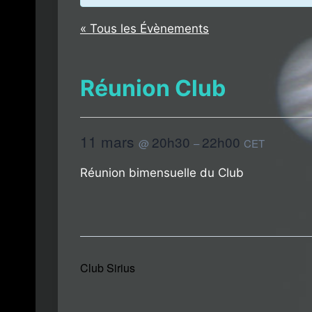
« Tous les Évènements
Réunion Club
11 mars
20h30
22h00
@
–
CET
Réunion bimensuelle du Club
Club Sirius