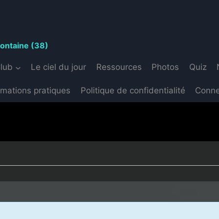
S
fontaine (38)
Club
Le ciel du jour
Ressources
Photos
Quiz
rmations pratiques
Politique de confidentialité
Conne