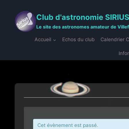
Aller
au
Club d'astronomie SIRIU
contenu
Le site des astronomes amateur de Ville
Accueil
Echos du club
Calendrier 
Info
Cet évènement est passé.