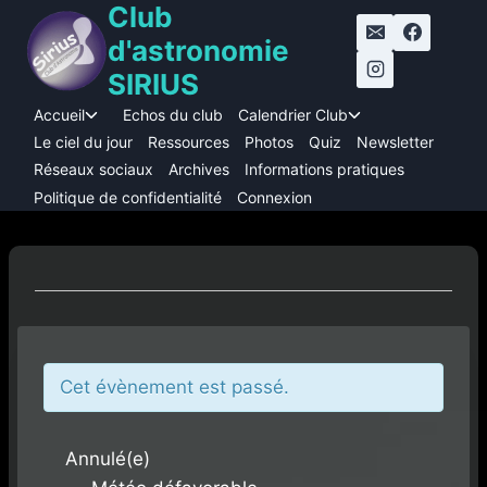
Club
Aller
au
d'astronomie
contenu
SIRIUS
Accueil
Echos du club
Calendrier Club
Ouvrir/fermer
Ouvrir/fermer
le
le
Le ciel du jour
Ressources
Photos
Quiz
Newsletter
menu
menu
Réseaux sociaux
Archives
Informations pratiques
enfant
enfant
Politique de confidentialité
Connexion
Cet évènement est passé.
Annulé(e)