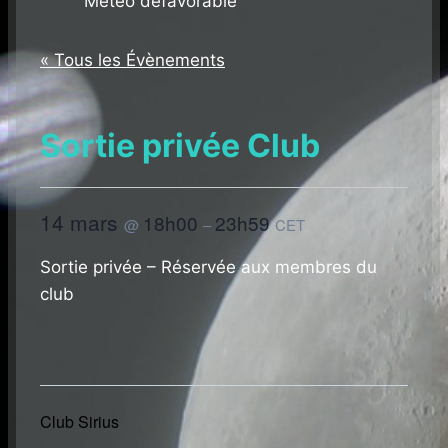
Météo défavorable
« Tous les Évènements
Sortie privée Club
14 mars
18h00
23h59
@
–
CET
Sortie privée – Réservée aux membres du
club
Club Sirius