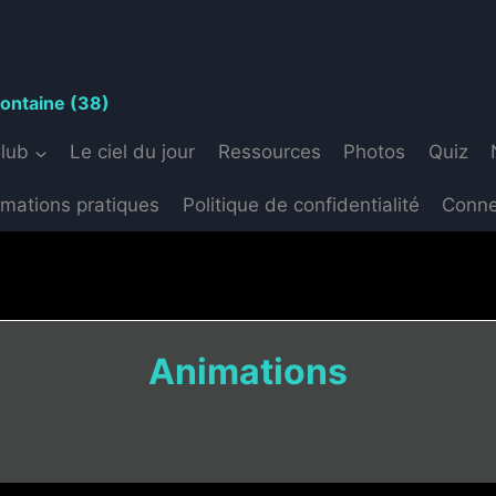
S
fontaine (38)
Club
Le ciel du jour
Ressources
Photos
Quiz
rmations pratiques
Politique de confidentialité
Conne
Animations