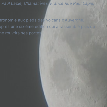
 Paul Lapie, Chamalières, France
Rue Paul Lapie,
Astronomie aux pieds des volcans d’Auvergne,
 Après une sixième édition qui a rassemblé plus de
 rouvrira ses portes...