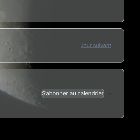
Jour suivant
S’abonner au calendrier