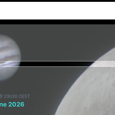
t @ 23h30
CEST
gne 2026