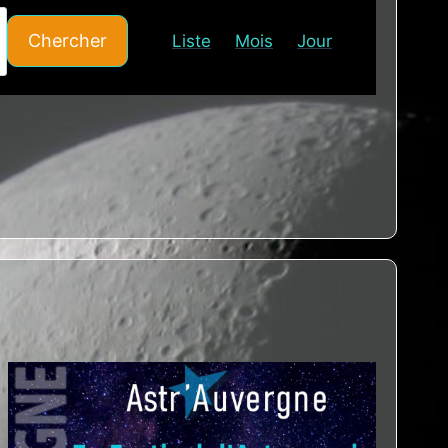
Navigation
de
Chercher
Liste
Mois
Jour
vues
Évènement