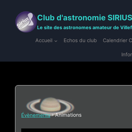
Aller
au
Club d'astronomie SIRIU
contenu
Le site des astronomes amateur de Ville
Accueil
Echos du club
Calendrier 
Info
Animations
Évènements