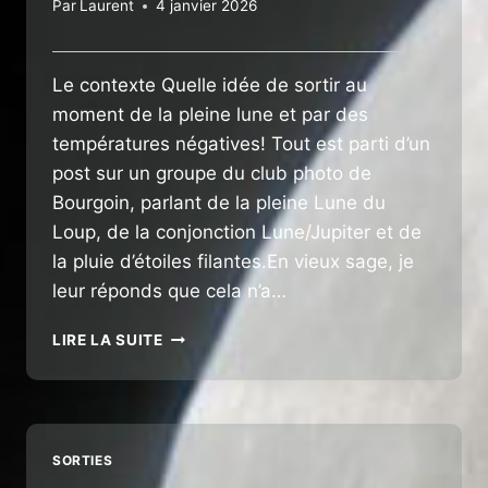
Par
Laurent
4 janvier 2026
Le contexte Quelle idée de sortir au
moment de la pleine lune et par des
températures négatives! Tout est parti d’un
post sur un groupe du club photo de
Bourgoin, parlant de la pleine Lune du
Loup, de la conjonction Lune/Jupiter et de
la pluie d’étoiles filantes.En vieux sage, je
leur réponds que cela n’a…
CROA
LIRE LA SUITE
DE
LA
MINI
SORTIE
DU
SORTIES
03/01/26