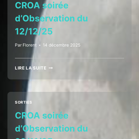
CROA soirée
d’Observation du
12/12/25
Par
Florent
14 décembre 2025
CROA
LIRE LA SUITE
SOIRÉE
D’OBSERVATION
DU
12/12/25
SORTIES
CROA soirée
d’Observation du