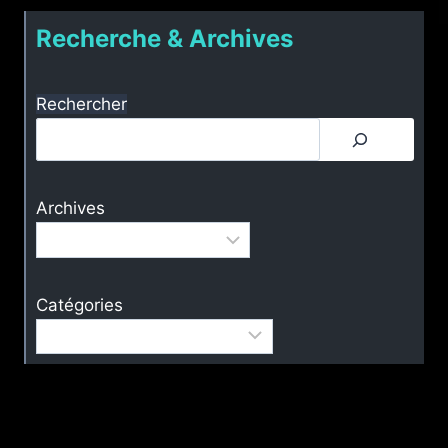
D’ORIENTATION
page
LA
Recherche & Archives
CROIX
BÉNÉDICT(ST
GEORGES
Rechercher
D’ESPÉRENCHE)
Archives
Catégories