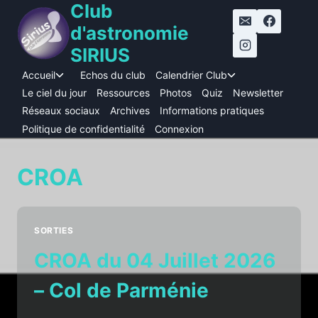
Club
Aller
au
d'astronomie
contenu
SIRIUS
Accueil
Echos du club
Calendrier Club
Ouvrir/fermer
Ouvrir/fermer
le
le
Le ciel du jour
Ressources
Photos
Quiz
Newsletter
menu
menu
Réseaux sociaux
Archives
Informations pratiques
enfant
enfant
Politique de confidentialité
Connexion
CROA
SORTIES
CROA du 04 Juillet 2026
– Col de Parménie