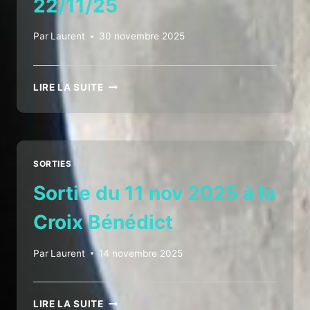
22/11/25
Par
Laurent
30 novembre 2025
CROA
LIRE LA SUITE
SOIRÉE
D’OBSERVATION
DU
22/11/25
SORTIES
Sortie du 11 nov 2025 à la
Croix Bénédict
Par
Laurent
14 novembre 2025
SORTIE
LIRE LA SUITE