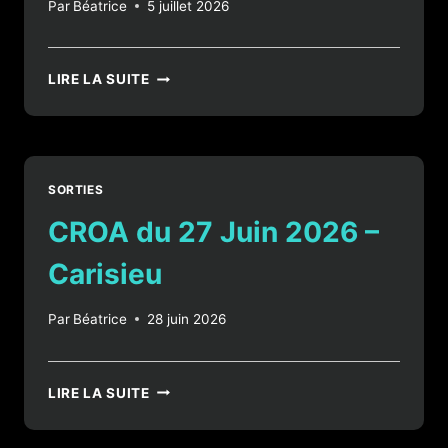
Par
Béatrice
5 juillet 2026
CROA
LIRE LA SUITE
DU
04
JUILLET
2026
–
SORTIES
COL
DE
CROA du 27 Juin 2026 –
PARMÉNIE
Carisieu
Par
Béatrice
28 juin 2026
CROA
LIRE LA SUITE
DU
27