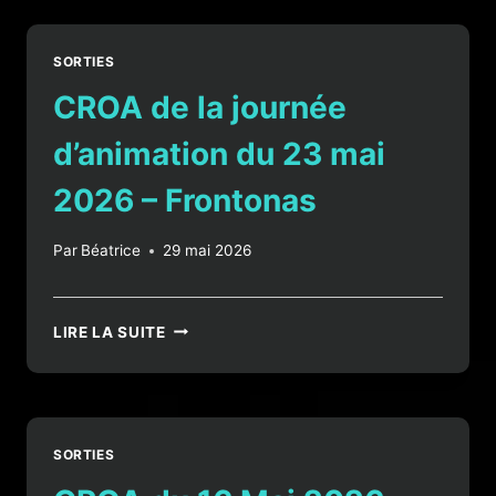
JUIN
2026
–
SORTIES
CARISIEU
CROA de la journée
d’animation du 23 mai
2026 – Frontonas
Par
Béatrice
29 mai 2026
CROA
LIRE LA SUITE
DE
LA
JOURNÉE
D’ANIMATION
DU
SORTIES
23
MAI