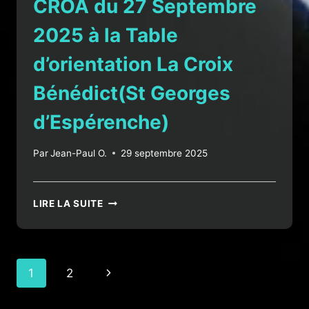
CROA du 27 Septembre
2025 à la Table
d’orientation La Croix
Bénédict(St Georges
d’Espérenche)
Par
Jean-Paul O.
29 septembre 2025
CROA
LIRE LA SUITE
DU
27
SEPTEMBRE
2025
Navigation
Page
1
2
À
LA
de
suivante
TABLE