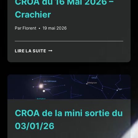
CROA du 16 Mai 2026 –
2026
–
Crachier
FRONTONAS
Par
Florent
19 mai 2026
CROA
LIRE LA SUITE
DU
16
MAI
2026
–
CRACHIER
CROA de la mini sortie du
03/01/26